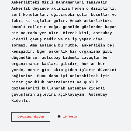
Askerlikteki Gizli Kahramanları Tanıyalım
Askerlik deyince aklınıza hemen o disiplinli,
sert komutanlar, eğitimdeki çetin koşullar ve
tabii ki kışlalar gelir. Ancak askerlikteki
önemli rollerin çoğu, genelde gözlerden kaçan
bir noktada yer alır. Birçok kişi, astsubay
kıdemli çavuş nedir ve ne iş yapar diye
sormaz. Ama aslında bu rütbe, askerliğin bel
kemiğidir. Eğer askerlik bir organizma gibi
düşünülürse, astsubay kıdemli çavuşlar bu
organizmanın kasları gibidir; her an her
yerde, nehir gibi akıp giden işlerin düzenini
sağlarlar. Bunu daha iyi anlatabilmek için
biraz çocukluk hatıralarımı ve günlük
gözlemlerimi kullanarak astsubay kıdemli
çavuşların işlevini açıklayayım. Astsubay
Kıdemli…
Astsubay
Devamını okuyun
10 Yorum
kıdemli
çavuş
ne