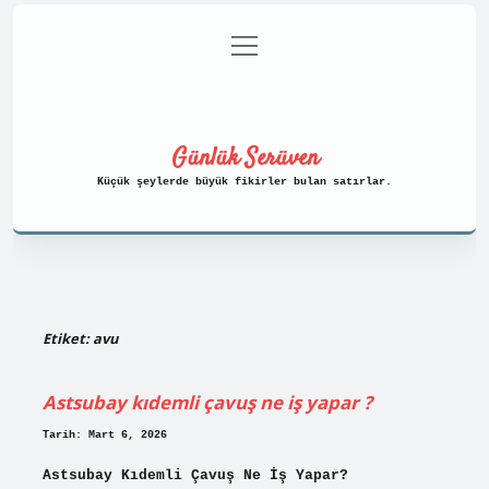
menüyü
Anasayfa
Gizlilik Politikası
aç
Yasal Uyarı
Hakkımızda
Günlük Serüven
Küçük şeylerde büyük fikirler bulan satırlar.
Etiket:
avu
Astsubay kıdemli çavuş ne iş yapar ?
Tarih: Mart 6, 2026
Astsubay Kıdemli Çavuş Ne İş Yapar?