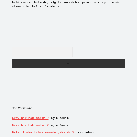
bildirmeniz halinde, ilgili içerikler yasal süre içerisinde
sitemizden kaldırılacaktır.
Arama
Son Yorumlar
Grev bir hak mıdır ?
için
admin
Grev bir hak mıdır ?
için
Demir
Batıl korku filmi nerede çekildi ?
için
admin