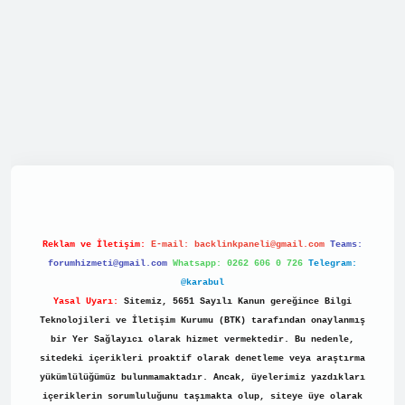
net/
Reklam ve İletişim:
E-mail:
backlinkpaneli@gmail.com
Teams:
forumhizmeti@gmail.com
Whatsapp: 0262 606 0 726
Telegram:
@karabul
Yasal Uyarı:
Sitemiz, 5651 Sayılı Kanun gereğince Bilgi
Teknolojileri ve İletişim Kurumu (BTK) tarafından onaylanmış
bir Yer Sağlayıcı olarak hizmet vermektedir. Bu nedenle,
sitedeki içerikleri proaktif olarak denetleme veya araştırma
yükümlülüğümüz bulunmamaktadır. Ancak, üyelerimiz yazdıkları
içeriklerin sorumluluğunu taşımakta olup, siteye üye olarak