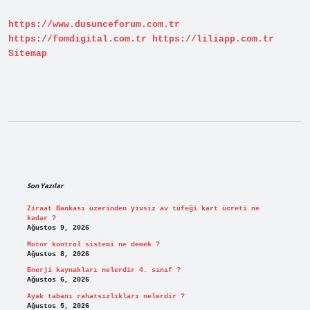
iş
yapar
https://www.dusunceforum.com.tr
?
https://fomdigital.com.tr
https://liliapp.com.tr
Sitemap
Sidebar
Son Yazılar
Ziraat Bankası üzerinden yivsiz av tüfeği kart ücreti ne
kadar ?
Ağustos 9, 2026
Motor kontrol sistemi ne demek ?
Ağustos 8, 2026
Enerji kaynakları nelerdir 4. sınıf ?
Ağustos 6, 2026
Ayak tabanı rahatsızlıkları nelerdir ?
Ağustos 5, 2026