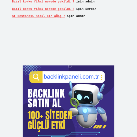
Batıl korku filmi nerede çekildi ?
için
admin
Batıl korku filmi nerede çekildi ?
için
Serdar
At kestanesi nasıl bir ağaç ?
için
admin