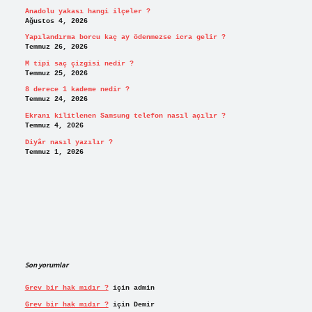
Anadolu yakası hangi ilçeler ?
Ağustos 4, 2026
Yapılandırma borcu kaç ay ödenmezse icra gelir ?
Temmuz 26, 2026
M tipi saç çizgisi nedir ?
Temmuz 25, 2026
8 derece 1 kademe nedir ?
Temmuz 24, 2026
Ekranı kilitlenen Samsung telefon nasıl açılır ?
Temmuz 4, 2026
Diyâr nasıl yazılır ?
Temmuz 1, 2026
Son yorumlar
Grev bir hak mıdır ?
için
admin
Grev bir hak mıdır ?
için
Demir