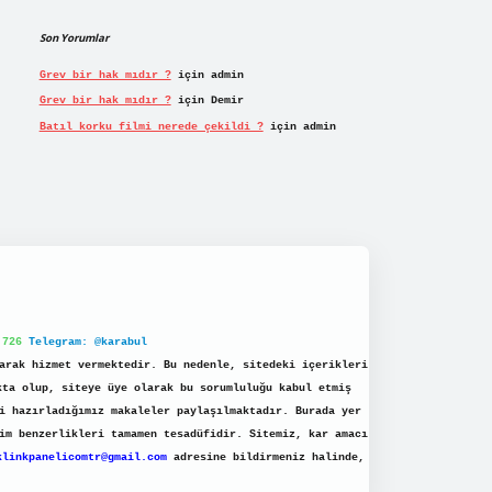
Son Yorumlar
Grev bir hak mıdır ?
için
admin
Grev bir hak mıdır ?
için
Demir
Batıl korku filmi nerede çekildi ?
için
admin
 726
Telegram: @karabul
arak hizmet vermektedir. Bu nedenle, sitedeki içerikleri
kta olup, siteye üye olarak bu sorumluluğu kabul etmiş
i hazırladığımız makaleler paylaşılmaktadır. Burada yer
im benzerlikleri tamamen tesadüfidir. Sitemiz, kar amacı
klinkpanelicomtr@gmail.com
adresine bildirmeniz halinde,