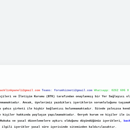
acklinkpaneli@gmail.com
Teams:
forumhizmeti@gmail.com
Whatsapp: 0262 606 0
jileri ve İletişim Kurumu (BTK) tarafından onaylanmış bir Yer Sağlayıcı ol
nmamaktadır. Ancak, üyelerimiz yazdıkları içeriklerin sorumluluğunu taşıma
a şahıs şirketi ile hiçbir bağlantısı bulunmamaktadır. Sitede yalnızca kend
e kişiler hakkında paylaşım yapılmamaktadır. Gerçek kurum ve kişiler ile is
 Hukuka ve yasal düzenlemelere aykırı olduğunu düşündüğünüz içerikleri,
bac
ilgili içerikler yasal süre içerisinde sitemizden kaldırılacaktır.