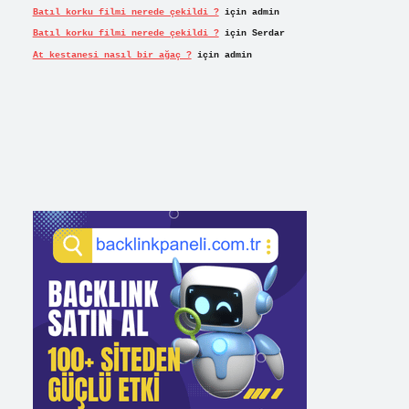
Batıl korku filmi nerede çekildi ?
için
admin
Batıl korku filmi nerede çekildi ?
için
Serdar
At kestanesi nasıl bir ağaç ?
için
admin