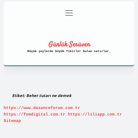
menüyü
Anasayfa
Gizlilik Politikası
aç
Yasal Uyarı
Hakkımızda
Günlük Serüven
Küçük şeylerde büyük fikirler bulan satırlar.
Etiket:
Beher tutarı ne demek
https://www.dusunceforum.com.tr
https://fomdigital.com.tr
https://liliapp.com.tr
Sitemap