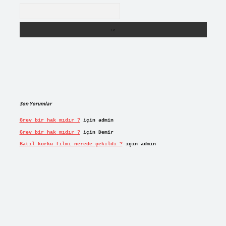
Arama
Son Yorumlar
Grev bir hak mıdır ?
için
admin
Grev bir hak mıdır ?
için
Demir
Batıl korku filmi nerede çekildi ?
için
admin