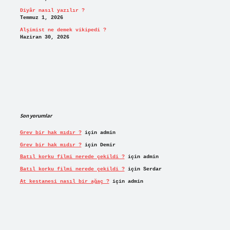
Diyâr nasıl yazılır ?
Temmuz 1, 2026
Alşimist ne demek vikipedi ?
Haziran 30, 2026
Son yorumlar
Grev bir hak mıdır ?
için
admin
Grev bir hak mıdır ?
için
Demir
Batıl korku filmi nerede çekildi ?
için
admin
Batıl korku filmi nerede çekildi ?
için
Serdar
At kestanesi nasıl bir ağaç ?
için
admin