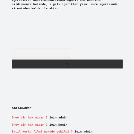
içerikleri,
backlinkpanelicomtr@gmail.com
adresine
bildirmeniz halinde, ilgili içerikler yasal süre içerisinde
sitemizden kaldırılacaktır.
Arama
Son Yorumlar
Grev bir hak mıdır ?
için
admin
Grev bir hak mıdır ?
için
Demir
Batıl korku filmi nerede çekildi ?
için
admin