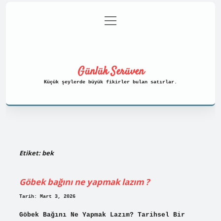
menüyü
Anasayfa
Gizlilik Politikası
aç
Yasal Uyarı
Hakkımızda
Günlük Serüven
Küçük şeylerde büyük fikirler bulan satırlar.
Etiket:
bek
Göbek bağını ne yapmak lazım ?
Tarih: Mart 3, 2026
Göbek Bağını Ne Yapmak Lazım? Tarihsel Bir