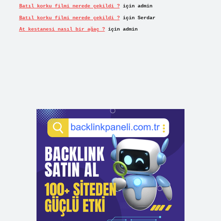
Batıl korku filmi nerede çekildi ?
için
admin
Batıl korku filmi nerede çekildi ?
için
Serdar
At kestanesi nasıl bir ağaç ?
için
admin