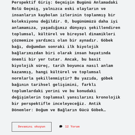
Perspektif Giriş: Geçmişin Bugünü Anlamadaki
Rolü Geçmiş, yalnızca eski olayların ve
insanların kaybolan izlerinin toplanmış bir
koleksiyonu değildir. O, bugünümüzü daha iyi
anlamamıza, yaşadığımız dünyayı şekillendiren
toplumsal, kültürel ve bireysel dinamikleri
çözmemize yardımcı olan bir aynadır. Göbek
bağı, doğumdan sonraki ilk biyolojik
bağlarımızdan biri olarak insan hayatında
önemli bir yer tutar. Ancak, bu basit
biyolojik süreç, tarih boyunca nasıl anlam
kazanmış, hangi kültürel ve toplumsal
normlarla şekillenmiştir? Bu yazıda, göbek
bağının tarihsel gelişimini, farklı
toplumlardaki yerini ve bu konudaki
değişimlerin toplumsal yansılarını kronolojik
bir perspektifle inceleyeceğiz. Antik
Dönemler: Doğum ve Bağların Gücü Göbek…
Göbek
Devamını okuyun
12 Yorum
bağını
ne