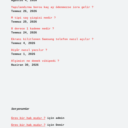
Ağustos 4, 2026
Yapılandırma borcu kaç ay ödenmezse icra gelir ?
Temmuz 26, 2026
M tipi saç çizgisi nedir ?
Temmuz 25, 2026
8 derece 1 kademe nedir ?
Temmuz 24, 2026
Ekranı kilitlenen Samsung telefon nasıl açılır ?
Temmuz 4, 2026
Diyâr nasıl yazılır ?
Temmuz 1, 2026
Alşimist ne demek vikipedi ?
Haziran 30, 2026
Son yorumlar
Grev bir hak mıdır ?
için
admin
Grev bir hak mıdır ?
için
Demir