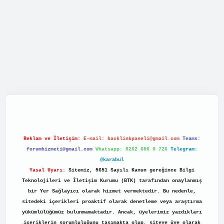
et/
Reklam ve İletişim:
E-mail:
backlinkpaneli@gmail.com
Teams:
forumhizmeti@gmail.com
Whatsapp: 0262 606 0 726
Telegram:
@karabul
Yasal Uyarı:
Sitemiz, 5651 Sayılı Kanun gereğince Bilgi
Teknolojileri ve İletişim Kurumu (BTK) tarafından onaylanmış
bir Yer Sağlayıcı olarak hizmet vermektedir. Bu nedenle,
sitedeki içerikleri proaktif olarak denetleme veya araştırma
yükümlülüğümüz bulunmamaktadır. Ancak, üyelerimiz yazdıkları
içeriklerin sorumluluğunu taşımakta olup, siteye üye olarak