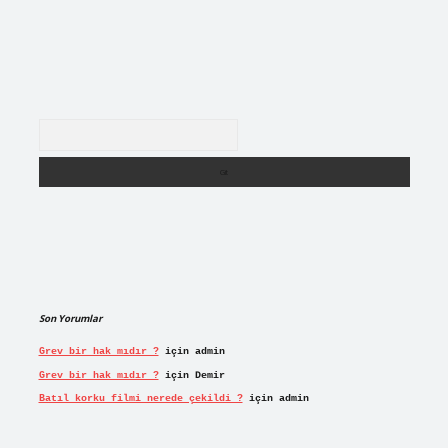
Arama
Son Yorumlar
Grev bir hak mıdır ?
için
admin
Grev bir hak mıdır ?
için
Demir
Batıl korku filmi nerede çekildi ?
için
admin