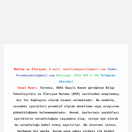
net/
Reklam ve İletişim:
E-mail:
backlinkpaneli@gmail.com
Teams:
forumhizmeti@gmail.com
Whatsapp: 0262 606 0 726
Telegram:
@karabul
Yasal Uyarı:
Sitemiz, 5651 Sayılı Kanun gereğince Bilgi
Teknolojileri ve İletişim Kurumu (BTK) tarafından onaylanmış
bir Yer Sağlayıcı olarak hizmet vermektedir. Bu nedenle,
sitedeki içerikleri proaktif olarak denetleme veya araştırma
yükümlülüğümüz bulunmamaktadır. Ancak, üyelerimiz yazdıkları
içeriklerin sorumluluğunu taşımakta olup, siteye üye olarak
bu sorumluluğu kabul etmiş sayılırlar. Bu internet sitesi,
herhangi bir marka, kurum veya şahıs şirketi ile hiçbir