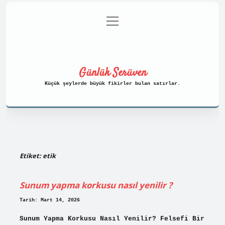
menüyü
Anasayfa
Gizlilik Politikası
aç
Yasal Uyarı
Hakkımızda
Günlük Serüven
Küçük şeylerde büyük fikirler bulan satırlar.
Etiket:
etik
Sunum yapma korkusu nasıl yenilir ?
Tarih: Mart 14, 2026
Sunum Yapma Korkusu Nasıl Yenilir? Felsefi Bir