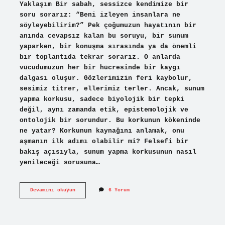
Yaklaşım Bir sabah, sessizce kendimize bir
soru sorarız: “Beni izleyen insanlara ne
söyleyebilirim?” Pek çoğumuzun hayatının bir
anında cevapsız kalan bu soruyu, bir sunum
yaparken, bir konuşma sırasında ya da önemli
bir toplantıda tekrar sorarız. O anlarda
vücudumuzun her bir hücresinde bir kaygı
dalgası oluşur. Gözlerimizin feri kaybolur,
sesimiz titrer, ellerimiz terler. Ancak, sunum
yapma korkusu, sadece biyolojik bir tepki
değil, aynı zamanda etik, epistemolojik ve
ontolojik bir sorundur. Bu korkunun kökeninde
ne yatar? Korkunun kaynağını anlamak, onu
aşmanın ilk adımı olabilir mi? Felsefi bir
bakış açısıyla, sunum yapma korkusunun nasıl
yenileceği sorusuna…
Sunum
Devamını okuyun
6 Yorum
yapma
korkusu
nasıl
yenilir
?