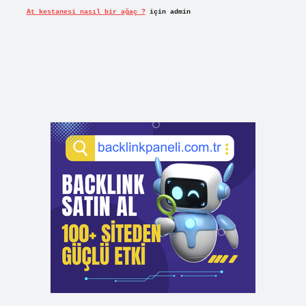
At kestanesi nasıl bir ağaç ?
için
admin