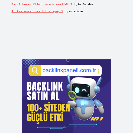
Batıl korku filmi nerede çekildi ?
için
Serdar
At kestanesi nasıl bir ağaç ?
için
admin