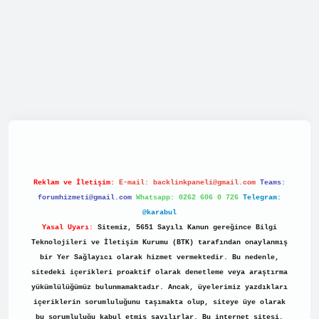
et/
Reklam ve İletişim:
E-mail:
backlinkpaneli@gmail.com
Teams:
forumhizmeti@gmail.com
Whatsapp: 0262 606 0 726
Telegram:
@karabul
Yasal Uyarı:
Sitemiz, 5651 Sayılı Kanun gereğince Bilgi
Teknolojileri ve İletişim Kurumu (BTK) tarafından onaylanmış
bir Yer Sağlayıcı olarak hizmet vermektedir. Bu nedenle,
sitedeki içerikleri proaktif olarak denetleme veya araştırma
yükümlülüğümüz bulunmamaktadır. Ancak, üyelerimiz yazdıkları
içeriklerin sorumluluğunu taşımakta olup, siteye üye olarak
bu sorumluluğu kabul etmiş sayılırlar. Bu internet sitesi,