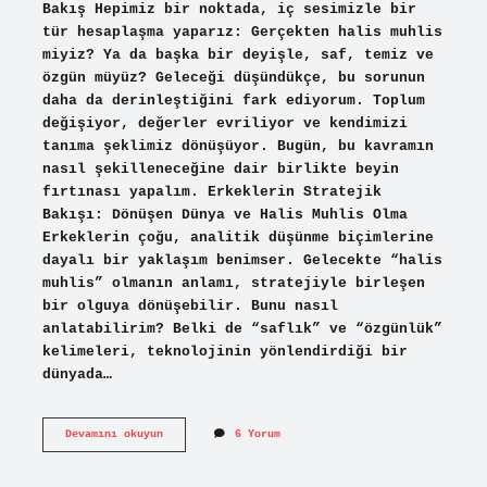
Bakış Hepimiz bir noktada, iç sesimizle bir
tür hesaplaşma yaparız: Gerçekten halis muhlis
miyiz? Ya da başka bir deyişle, saf, temiz ve
özgün müyüz? Geleceği düşündükçe, bu sorunun
daha da derinleştiğini fark ediyorum. Toplum
değişiyor, değerler evriliyor ve kendimizi
tanıma şeklimiz dönüşüyor. Bugün, bu kavramın
nasıl şekilleneceğine dair birlikte beyin
fırtınası yapalım. Erkeklerin Stratejik
Bakışı: Dönüşen Dünya ve Halis Muhlis Olma
Erkeklerin çoğu, analitik düşünme biçimlerine
dayalı bir yaklaşım benimser. Gelecekte “halis
muhlis” olmanın anlamı, stratejiyle birleşen
bir olguya dönüşebilir. Bunu nasıl
anlatabilirim? Belki de “saflık” ve “özgünlük”
kelimeleri, teknolojinin yönlendirdiği bir
dünyada…
Halis
Devamını okuyun
6 Yorum
muhlis
mi
?