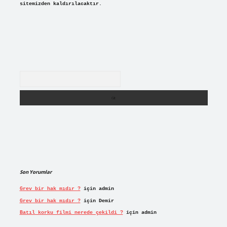
sitemizden kaldırılacaktır.
Arama
Son Yorumlar
Grev bir hak mıdır ?
için
admin
Grev bir hak mıdır ?
için
Demir
Batıl korku filmi nerede çekildi ?
için
admin