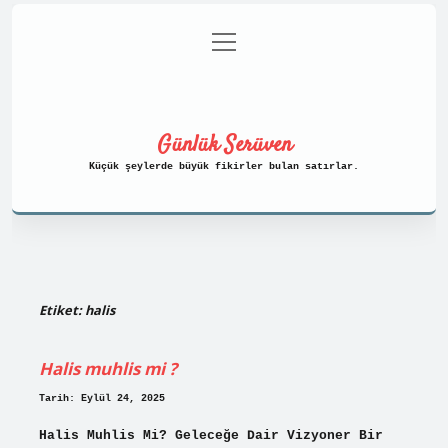
menüyü
Anasayfa
Gizlilik Politikası
aç
Yasal Uyarı
Hakkımızda
Günlük Serüven
Küçük şeylerde büyük fikirler bulan satırlar.
Etiket:
halis
Halis muhlis mi ?
Tarih: Eylül 24, 2025
Halis Muhlis Mi? Geleceğe Dair Vizyoner Bir