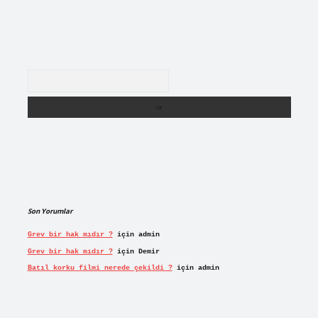
Arama
Son Yorumlar
Grev bir hak mıdır ?
için
admin
Grev bir hak mıdır ?
için
Demir
Batıl korku filmi nerede çekildi ?
için
admin