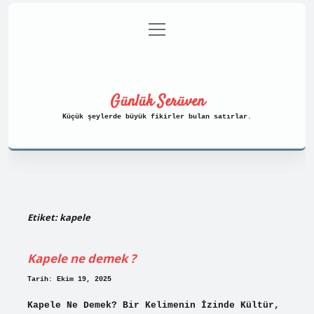
menüyü
Anasayfa
Gizlilik Politikası
aç
Yasal Uyarı
Hakkımızda
Günlük Serüven
Küçük şeylerde büyük fikirler bulan satırlar.
Etiket:
kapele
Kapele ne demek ?
Tarih: Ekim 19, 2025
Kapele Ne Demek? Bir Kelimenin İzinde Kültür,