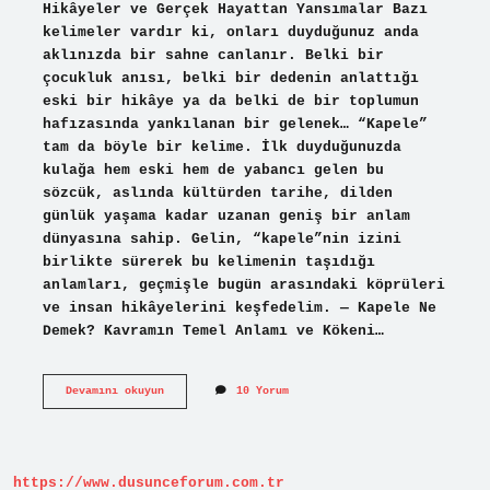
Hikâyeler ve Gerçek Hayattan Yansımalar Bazı
kelimeler vardır ki, onları duyduğunuz anda
aklınızda bir sahne canlanır. Belki bir
çocukluk anısı, belki bir dedenin anlattığı
eski bir hikâye ya da belki de bir toplumun
hafızasında yankılanan bir gelenek… “Kapele”
tam da böyle bir kelime. İlk duyduğunuzda
kulağa hem eski hem de yabancı gelen bu
sözcük, aslında kültürden tarihe, dilden
günlük yaşama kadar uzanan geniş bir anlam
dünyasına sahip. Gelin, “kapele”nin izini
birlikte sürerek bu kelimenin taşıdığı
anlamları, geçmişle bugün arasındaki köprüleri
ve insan hikâyelerini keşfedelim. — Kapele Ne
Demek? Kavramın Temel Anlamı ve Kökeni…
Kapele
Devamını okuyun
10 Yorum
ne
demek
?
https://www.dusunceforum.com.tr