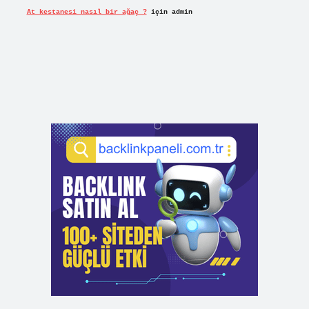
At kestanesi nasıl bir ağaç ?
için
admin