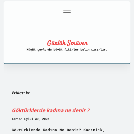
menüyü
Anasayfa
Gizlilik Politikası
aç
Yasal Uyarı
Hakkımızda
Günlük Serüven
Küçük şeylerde büyük fikirler bulan satırlar.
Etiket:
kt
Göktürklerde kadına ne denir ?
Tarih: Eylül 30, 2025
Göktürklerde Kadına Ne Denir? Kadınlık,