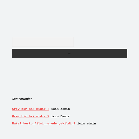
Arama
Son Yorumlar
Grev bir hak mıdır ?
için
admin
Grev bir hak mıdır ?
için
Demir
Batıl korku filmi nerede çekildi ?
için
admin