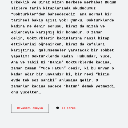
Erkeklik ve Biraz Mizah Herkese merhaba! Bugün
sizlere tarih kitaplarında okuduğumuz
“Göktürkler”den bahsedeceğiz, ama normal bir
tarihsel bakış açısı yok! Çünkü, Göktürklerde
kadına ne denir sorusu, biraz da mizah ve
eğlenceyle karışmış bir konudur. O zaman
gelin, Göktürklerin kadınlarına nasıl hitap
ettiklerini öğrenirken, biraz da kafaları
karıştırıp, gülümsemeler yaratacak bir sohbet
yapalım! Göktürklerde Kadın: Hükümdar, Yüce,
Ana ve Tabii Ki ‘Hanım’ Göktürklerde kadına,
zaman zaman “Yüce Hatun” denir, ki bu unvan o
kadar ağır bir unvandır ki, bir nevi “bizim
evde tek söz sahibi” anlamına gelir. O
zamanlar kadına sadece ‘hatun’ demek yetmezdi,
onu yücelten…
Göktürklerde
Devamını okuyun
14 Yorum
kadına
ne
denir
?