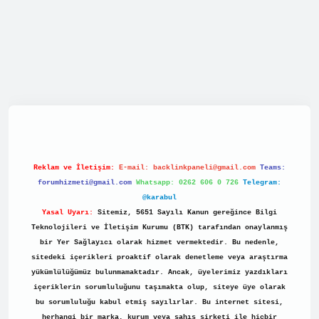
net/
Reklam ve İletişim:
E-mail:
backlinkpaneli@gmail.com
Teams:
forumhizmeti@gmail.com
Whatsapp: 0262 606 0 726
Telegram:
@karabul
Yasal Uyarı:
Sitemiz, 5651 Sayılı Kanun gereğince Bilgi
Teknolojileri ve İletişim Kurumu (BTK) tarafından onaylanmış
bir Yer Sağlayıcı olarak hizmet vermektedir. Bu nedenle,
sitedeki içerikleri proaktif olarak denetleme veya araştırma
yükümlülüğümüz bulunmamaktadır. Ancak, üyelerimiz yazdıkları
içeriklerin sorumluluğunu taşımakta olup, siteye üye olarak
bu sorumluluğu kabul etmiş sayılırlar. Bu internet sitesi,
herhangi bir marka, kurum veya şahıs şirketi ile hiçbir