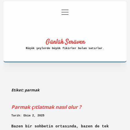
menüyü
Anasayfa
Gizlilik Politikası
aç
Yasal Uyarı
Hakkımızda
Günlük Serüven
Küçük şeylerde büyük fikirler bulan satırlar.
Etiket:
parmak
Parmak çıtlatmak nasıl olur ?
Tarih: Ekim 2, 2025
Bazen bir sohbetin ortasında, bazen de tek