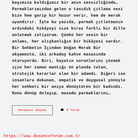
başımıza kaldığımız bir anın sessizliğinde…
Parmaklarımızdan gelen o tanıdık çıtlama sesi
bize hem garip bir huzur verir, hem de merak
uyandırır. İşte bu yazıda, parmak çıtlatmanın
ardındaki hikâyeyi size biraz farklı bir dille
anlatmak istiyorum. Çünkü her sesin bir
anlamı, her alışkanlığın bir hikâyesi vardır.
Bir Sohbetin İçinden Doğan Merak Bir
akşamüstü, iki arkadaş kahve masasında
oturuyordu. Biri, hayatın sorunlarını çözmek
için her zaman mantığı ön planda tutan,
stratejik kararlar alan bir adamdı. Diğeri ise
insanlara dokunan, empatik ve duygusal yönüyle
her sohbeti bir anıya dönüştüren bir kadındı.
Konu dönüp dolaşıp, masada parmaklarını…
Parmak
Devamını okuyun
8 Yorum
çıtlatmak
nasıl
olur
?
https://www.dusunceforum.com.tr