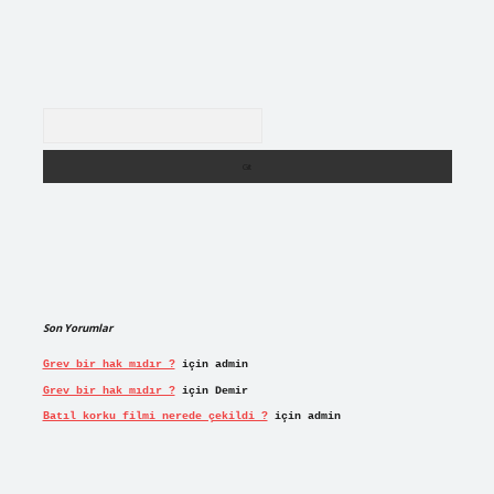
Arama
Son Yorumlar
Grev bir hak mıdır ?
için
admin
Grev bir hak mıdır ?
için
Demir
Batıl korku filmi nerede çekildi ?
için
admin