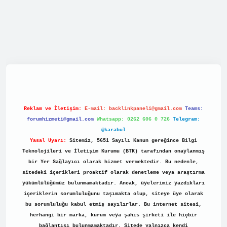
//tulipbett.net/
Reklam ve İletişim:
E-mail:
backlinkpaneli@gmail.com
Teams:
forumhizmeti@gmail.com
Whatsapp: 0262 606 0 726
Telegram:
@karabul
Yasal Uyarı:
Sitemiz, 5651 Sayılı Kanun gereğince Bilgi
Teknolojileri ve İletişim Kurumu (BTK) tarafından onaylanmış
bir Yer Sağlayıcı olarak hizmet vermektedir. Bu nedenle,
sitedeki içerikleri proaktif olarak denetleme veya araştırma
yükümlülüğümüz bulunmamaktadır. Ancak, üyelerimiz yazdıkları
içeriklerin sorumluluğunu taşımakta olup, siteye üye olarak
bu sorumluluğu kabul etmiş sayılırlar. Bu internet sitesi,
herhangi bir marka, kurum veya şahıs şirketi ile hiçbir
bağlantısı bulunmamaktadır. Sitede yalnızca kendi