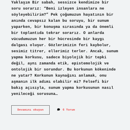
Yaklaşım Bir sabah, sessizce kendimize bir
soru sorarız: “Beni izleyen insanlara ne
söyleyebilirim?” Pek çoğumuzun hayatının bir
anında cevapsız kalan bu soruyu, bir sunum
yaparken, bir konuşma sırasında ya da önemli
bir toplantıda tekrar sorarız. O anlarda
vücudumuzun her bir hücresinde bir kaygı
dalgası oluşur. Gözlerimizin feri kaybolur,
sesimiz titrer, ellerimiz terler. Ancak, sunum
yapma korkusu, sadece biyolojik bir tepki
değil, aynı zamanda etik, epistemolojik ve
ontolojik bir sorundur. Bu korkunun kökeninde
ne yatar? Korkunun kaynağını anlamak, onu
aşmanın ilk adımı olabilir mi? Felsefi bir
bakış açısıyla, sunum yapma korkusunun nasıl
yenileceği sorusuna…
Sunum
Devamını okuyun
6 Yorum
yapma
korkusu
nasıl
yenilir
?