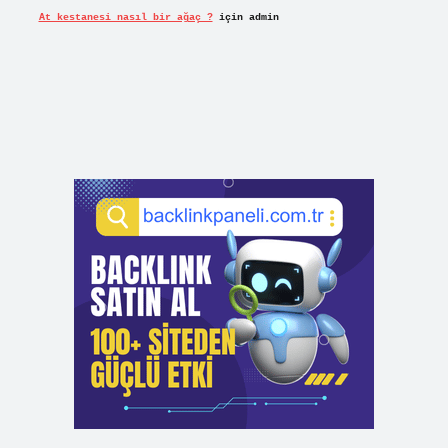
At kestanesi nasıl bir ağaç ?
için
admin