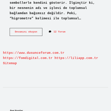
sembollerle kendini gösterir. İlginçtir ki,
bir nesnenin adı ve işlevi de toplumsal
bağlamdan bağımsız değildir. Peki,
“higrometre” kelimesi ile toplumsal…
Higrometre
Devamını okuyun
12 Yorum
diğer
adı
nedir
?
https://www.dusunceforum.com.tr
https://fomdigital.com.tr
https://liliapp.com.tr
Sitemap
Sidebar
Son Yazılar