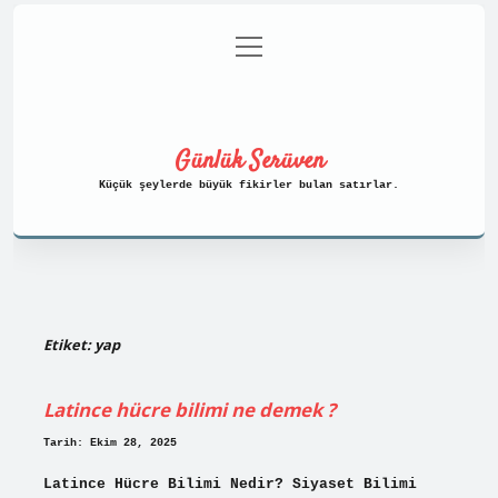
menüyü
Anasayfa
Gizlilik Politikası
aç
Yasal Uyarı
Hakkımızda
Günlük Serüven
Küçük şeylerde büyük fikirler bulan satırlar.
Etiket:
yap
Latince hücre bilimi ne demek ?
Tarih: Ekim 28, 2025
Latince Hücre Bilimi Nedir? Siyaset Bilimi