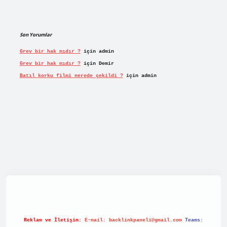
Son Yorumlar
Grev bir hak mıdır ?
için
admin
Grev bir hak mıdır ?
için
Demir
Batıl korku filmi nerede çekildi ?
için
admin
net/
Reklam ve İletişim:
E-mail:
backlinkpaneli@gmail.com
Teams: