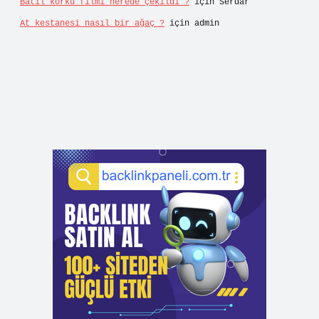
Batıl korku filmi nerede çekildi ?
için
Serdar
At kestanesi nasıl bir ağaç ?
için
admin