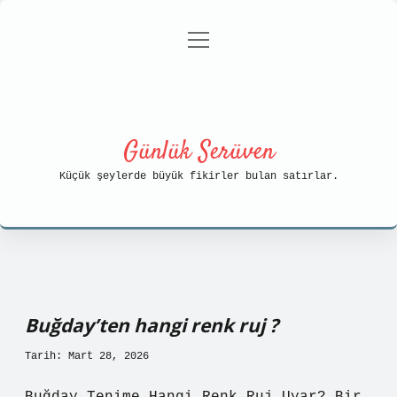
menüyü
Anasayfa
Gizlilik Politikası
aç
Yasal Uyarı
Hakkımızda
Günlük Serüven
Küçük şeylerde büyük fikirler bulan satırlar.
Buğday’ten hangi renk ruj ?
Tarih: Mart 28, 2026