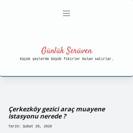
menüyü
Anasayfa
Gizlilik Politikası
aç
Yasal Uyarı
Hakkımızda
Günlük Serüven
Küçük şeylerde büyük fikirler bulan satırlar.
Çerkezköy gezici araç muayene
istasyonu nerede ?
Tarih: Şubat 28, 2026