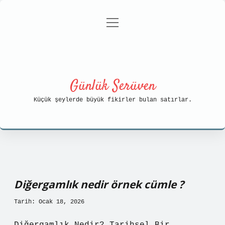
menüyü
Anasayfa
Gizlilik Politikası
aç
Yasal Uyarı
Hakkımızda
Günlük Serüven
Küçük şeylerde büyük fikirler bulan satırlar.
Diğergamlık nedir örnek cümle ?
Tarih: Ocak 18, 2026