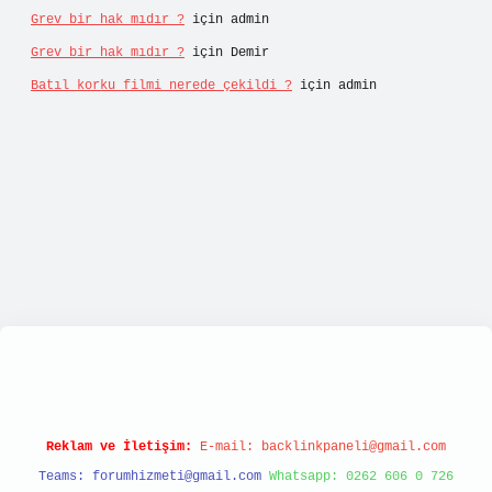
Grev bir hak mıdır ?
için
admin
Grev bir hak mıdır ?
için
Demir
Batıl korku filmi nerede çekildi ?
için
admin
://tulipbett.net/
Reklam ve İletişim:
E-mail:
backlinkpaneli@gmail.com
Teams:
forumhizmeti@gmail.com
Whatsapp: 0262 606 0 726