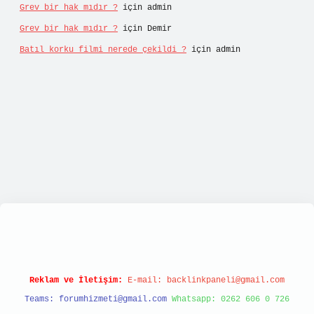
Grev bir hak mıdır ?
için
admin
Grev bir hak mıdır ?
için
Demir
Batıl korku filmi nerede çekildi ?
için
admin
tulipbett.net/
Reklam ve İletişim:
E-mail:
backlinkpaneli@gmail.com
Teams:
forumhizmeti@gmail.com
Whatsapp: 0262 606 0 726