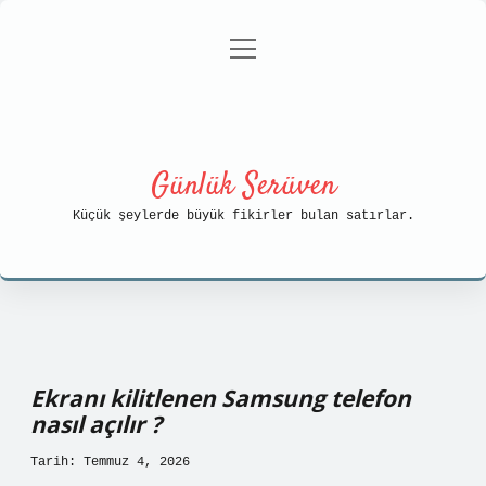
menüyü
Anasayfa
Gizlilik Politikası
aç
Yasal Uyarı
Hakkımızda
Günlük Serüven
Küçük şeylerde büyük fikirler bulan satırlar.
Ekranı kilitlenen Samsung telefon
nasıl açılır ?
Tarih: Temmuz 4, 2026