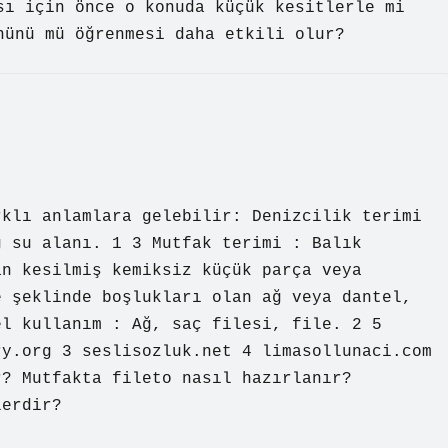
sı için önce o konuda küçük kesitlerle mi
nünü mü öğrenmesi daha etkili olur?
rklı anlamlara gelebilir: Denizcilik terimi
ğ su alanı. 1 3 Mutfak terimi : Balık
an kesilmiş kemiksiz küçük parça veya
e şeklinde boşlukları olan ağ veya dantel,
el kullanım : Ağ, saç filesi, file. 2 5
ry.org 3 seslisozluk.net 4 limasollunaci.com
r? Mutfakta fileto nasıl hazırlanır?
lerdir?