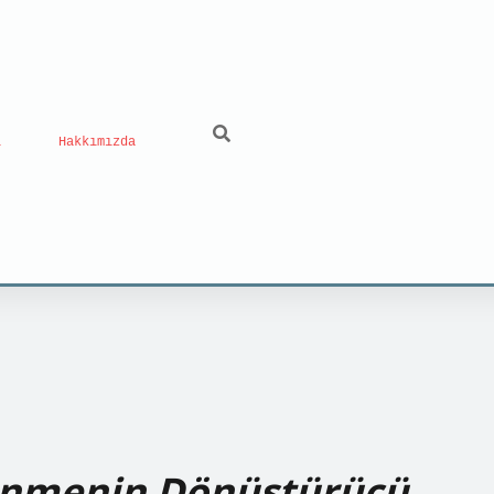
ı
Hakkımızda
enmenin Dönüştürücü