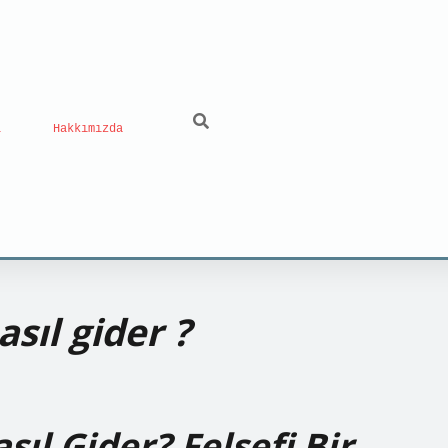
ı
Hakkımızda
sıl gider ?
sıl Gider? Felsefi Bir