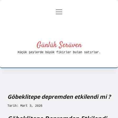
menüyü
Anasayfa
Gizlilik Politikası
aç
Yasal Uyarı
Hakkımızda
Günlük Serüven
Küçük şeylerde büyük fikirler bulan satırlar.
Göbeklitepe depremden etkilendi mi ?
Tarih: Mart 3, 2026