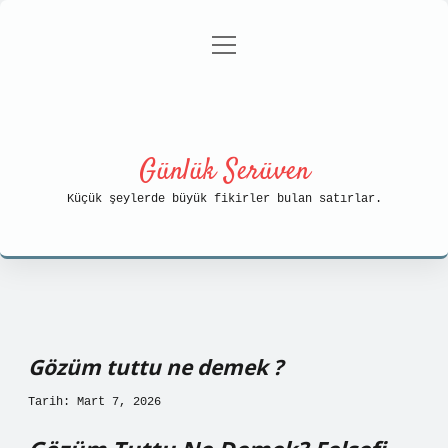
menüyü
Anasayfa
Gizlilik Politikası
aç
Yasal Uyarı
Hakkımızda
Günlük Serüven
Küçük şeylerde büyük fikirler bulan satırlar.
Gözüm tuttu ne demek ?
Tarih: Mart 7, 2026