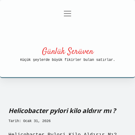
menüyü
Anasayfa
Gizlilik Politikası
aç
Yasal Uyarı
Hakkımızda
Günlük Serüven
Küçük şeylerde büyük fikirler bulan satırlar.
Helicobacter pylori kilo aldırır mı ?
Tarih: Ocak 31, 2026