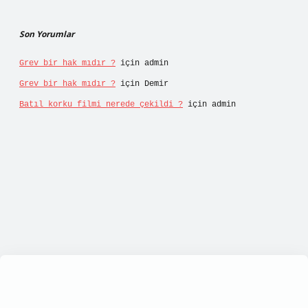
Son Yorumlar
Grev bir hak mıdır ?
için
admin
Grev bir hak mıdır ?
için
Demir
Batıl korku filmi nerede çekildi ?
için
admin
tps://tulipbett.net/