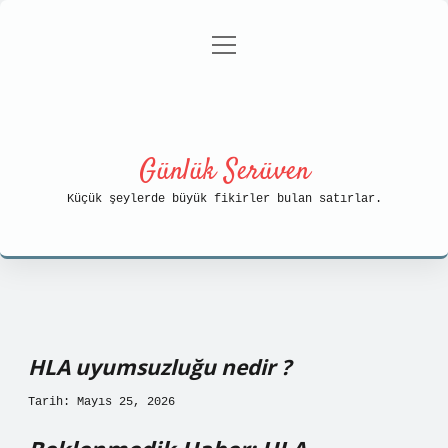
menüyü
Anasayfa
Gizlilik Politikası
aç
Yasal Uyarı
Hakkımızda
Günlük Serüven
Küçük şeylerde büyük fikirler bulan satırlar.
HLA uyumsuzluğu nedir ?
Tarih: Mayıs 25, 2026