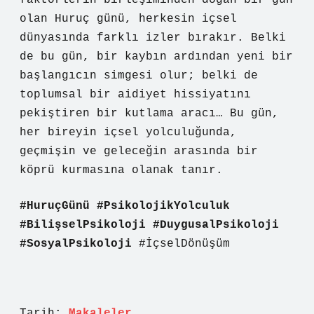
faktörlerin birleşiminden doğan bir gün
olan Huruç günü, herkesin içsel
dünyasında farklı izler bırakır. Belki
de bu gün, bir kaybın ardından yeni bir
başlangıcın simgesi olur; belki de
toplumsal bir aidiyet hissiyatını
pekiştiren bir kutlama aracı… Bu gün,
her bireyin içsel yolculuğunda,
geçmişin ve geleceğin arasında bir
köprü kurmasına olanak tanır.
#HuruçGünü
#PsikolojikYolculuk
#BilişselPsikoloji
#DuygusalPsikoloji
#SosyalPsikoloji
#İçselDönüşüm
Tarih:
Makaleler