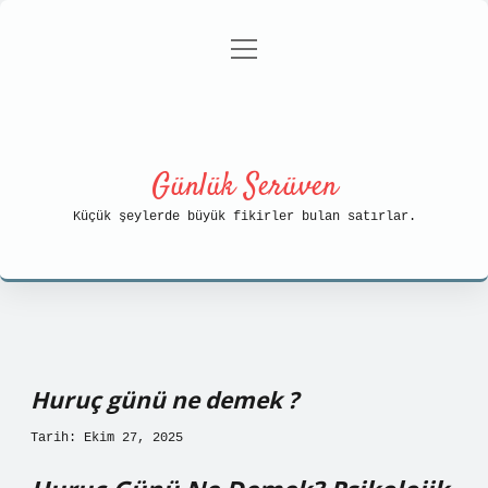
menüyü
Anasayfa
Gizlilik Politikası
aç
Yasal Uyarı
Hakkımızda
Günlük Serüven
Küçük şeylerde büyük fikirler bulan satırlar.
Huruç günü ne demek ?
Tarih: Ekim 27, 2025