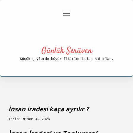
menüyü
Anasayfa
Gizlilik Politikası
aç
Yasal Uyarı
Hakkımızda
Günlük Serüven
Küçük şeylerde büyük fikirler bulan satırlar.
İnsan iradesi kaça ayrılır ?
Tarih: Nisan 4, 2026