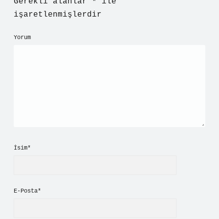
Gerekli alanlar
*
ile
işaretlenmişlerdir
Yorum
İsim*
E-Posta*