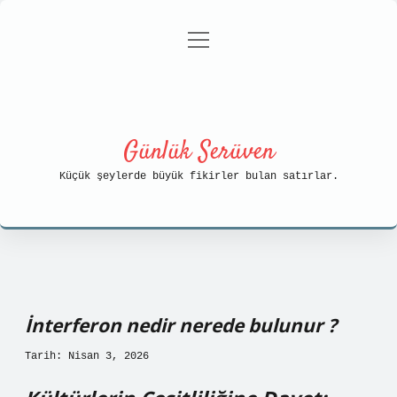
menüyü
Anasayfa
Gizlilik Politikası
aç
Yasal Uyarı
Hakkımızda
Günlük Serüven
Küçük şeylerde büyük fikirler bulan satırlar.
İnterferon nedir nerede bulunur ?
Tarih: Nisan 3, 2026