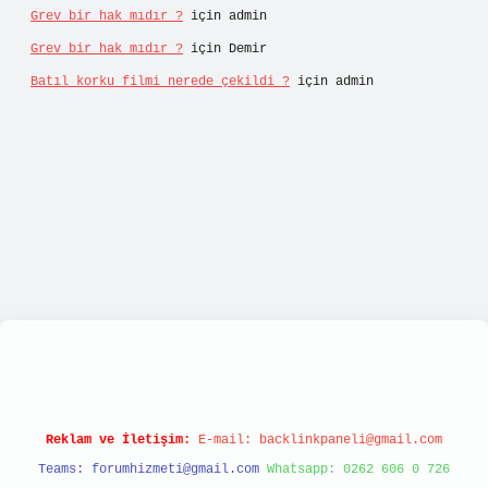
Grev bir hak mıdır ?
için
admin
Grev bir hak mıdır ?
için
Demir
Batıl korku filmi nerede çekildi ?
için
admin
ttps://tulipbett.net/
Reklam ve İletişim:
E-mail:
backlinkpaneli@gmail.com
Teams:
forumhizmeti@gmail.com
Whatsapp: 0262 606 0 726