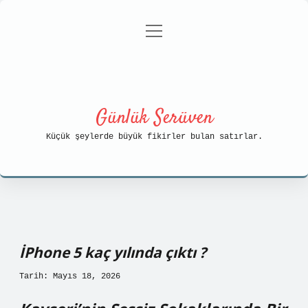
menüyü
Anasayfa
Gizlilik Politikası
aç
Yasal Uyarı
Hakkımızda
Günlük Serüven
Küçük şeylerde büyük fikirler bulan satırlar.
İPhone 5 kaç yılında çıktı ?
Tarih: Mayıs 18, 2026