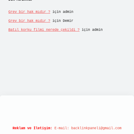
Grev bir hak mıdır ?
için
admin
Grev bir hak mıdır ?
için
Demir
Batıl korku filmi nerede çekildi ?
için
admin
ulipbett.net/
Reklam ve İletişim:
E-mail:
backlinkpaneli@gmail.com