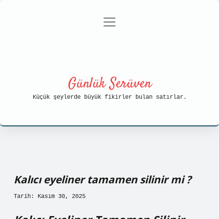
menüyü
Anasayfa
Gizlilik Politikası
aç
Yasal Uyarı
Hakkımızda
Günlük Serüven
Küçük şeylerde büyük fikirler bulan satırlar.
Kalıcı eyeliner tamamen silinir mi ?
Tarih: Kasım 30, 2025