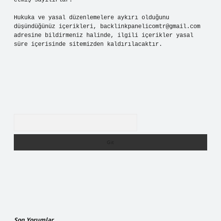
etmiş sayılırlar.
Hukuka ve yasal düzenlemelere aykırı olduğunu
düşündüğünüz içerikleri,
backlinkpanelicomtr@gmail.com
adresine bildirmeniz halinde, ilgili içerikler yasal
süre içerisinde sitemizden kaldırılacaktır.
Arama
Son Yorumlar