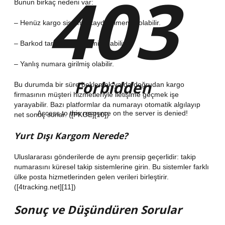
403
Bunun birkaç nedeni var:
– Henüz kargo sisteme kaydedilmemiş olabilir.
– Barkod taraması gecikmiş olabilir.
– Yanlış numara girilmiş olabilir.
Forbidden
Bu durumda bir süre beklemek ya da doğrudan kargo
firmasının müşteri hizmetleriyle iletişime geçmek işe
yarayabilir. Bazı platformlar da numarayı otomatik algılayıp
Access to this resource on the server is denied!
net sonuç sunar. ([PKGE][10])
Yurt Dışı Kargom Nerede?
Uluslararası gönderilerde de aynı prensip geçerlidir: takip
numarasını küresel takip sistemlerine girin. Bu sistemler farklı
ülke posta hizmetlerinden gelen verileri birleştirir.
([4tracking.net][11])
Sonuç ve Düşündüren Sorular