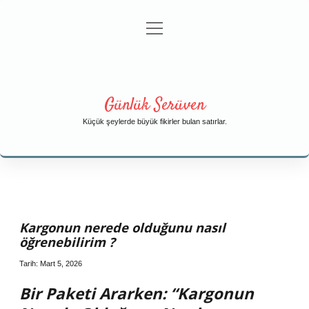
menüyü
Anasayfa
Gizlilik Politikası
Yasal Uyarı
aç
Hakkımızda
Günlük Serüven
Küçük şeylerde büyük fikirler bulan satırlar.
Kargonun nerede olduğunu nasıl
öğrenebilirim ?
Tarih: Mart 5, 2026
Bir Paketi Ararken: “Kargonun