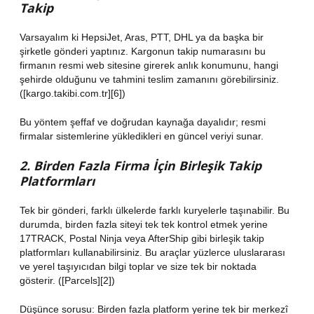
Takip
Varsayalım ki HepsiJet, Aras, PTT, DHL ya da başka bir
şirketle gönderi yaptınız. Kargonun takip numarasını bu
firmanın resmi web sitesine girerek anlık konumunu, hangi
şehirde olduğunu ve tahmini teslim zamanını görebilirsiniz.
([kargo.takibi.com.tr][6])
Bu yöntem şeffaf ve doğrudan kaynağa dayalıdır; resmi
firmalar sistemlerine yükledikleri en güncel veriyi sunar.
2. Birden Fazla Firma İçin Birleşik Takip
Platformları
Tek bir gönderi, farklı ülkelerde farklı kuryelerle taşınabilir. Bu
durumda, birden fazla siteyi tek tek kontrol etmek yerine
17TRACK, Postal Ninja veya AfterShip gibi birleşik takip
platformları kullanabilirsiniz. Bu araçlar yüzlerce uluslararası
ve yerel taşıyıcıdan bilgi toplar ve size tek bir noktada
gösterir. ([Parcels][2])
Düşünce sorusu: Birden fazla platform yerine tek bir merkezî