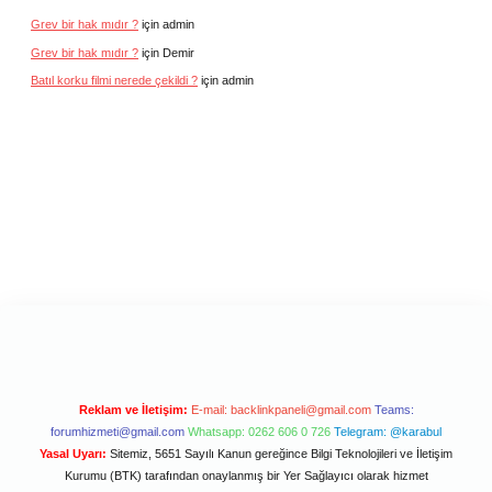
Grev bir hak mıdır ?
için
admin
Grev bir hak mıdır ?
için
Demir
Batıl korku filmi nerede çekildi ?
için
admin
Reklam ve İletişim:
E-mail:
backlinkpaneli@gmail.com
Teams:
forumhizmeti@gmail.com
Whatsapp: 0262 606 0 726
Telegram: @karabul
Yasal Uyarı:
Sitemiz, 5651 Sayılı Kanun gereğince Bilgi Teknolojileri ve İletişim
Kurumu (BTK) tarafından onaylanmış bir Yer Sağlayıcı olarak hizmet