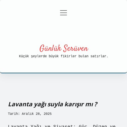
menüyü
Anasayfa
Gizlilik Politikası
aç
Yasal Uyarı
Hakkımızda
Günlük Serüven
Küçük şeylerde büyük fikirler bulan satırlar.
Lavanta yağı suyla karışır mı ?
Tarih: Aralık 28, 2025