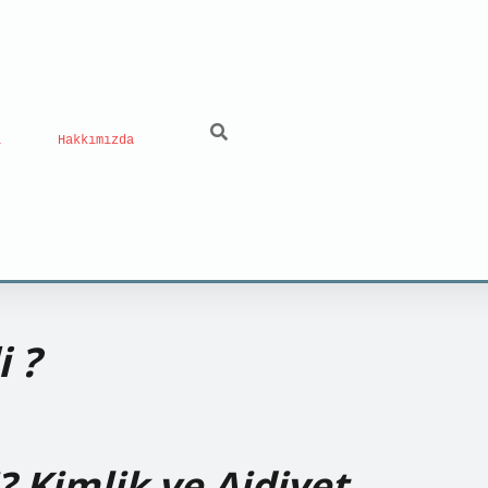
ı
Hakkımızda
 ?
 Kimlik ve Aidiyet