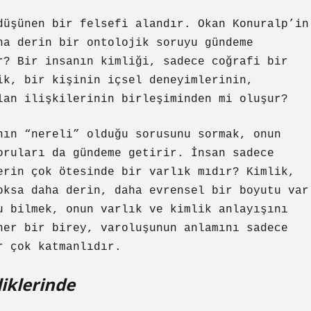
düşünen bir felsefi alandır. Okan Konuralp’in
ha derin bir ontolojik soruyu gündeme
r? Bir insanın kimliği, sadece coğrafi bir
ik, bir kişinin içsel deneyimlerinin,
lan ilişkilerinin birleşiminden mi oluşur?
nın “nereli” olduğu sorusunu sormak, onun
oruları da gündeme getirir. İnsan sadece
erin çok ötesinde bir varlık mıdır? Kimlik,
oksa daha derin, daha evrensel bir boyutu var
u bilmek, onun varlık ve kimlik anlayışını
her bir birey, varoluşunun anlamını sadece
r çok katmanlıdır.
liklerinde