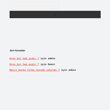
Arama
Son Yorumlar
Grev bir hak mıdır ?
için
admin
Grev bir hak mıdır ?
için
Demir
Batıl korku filmi nerede çekildi ?
için
admin