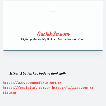
menüyü
Anasayfa
Gizlilik Politikası
aç
Yasal Uyarı
Hakkımızda
Günlük Serüven
Küçük şeylerde büyük fikirler bulan satırlar.
Etiket:
2 beden kaç bedene denk gelir
https://www.dusunceforum.com.tr
https://fomdigital.com.tr
https://liliapp.com.tr
Sitemap