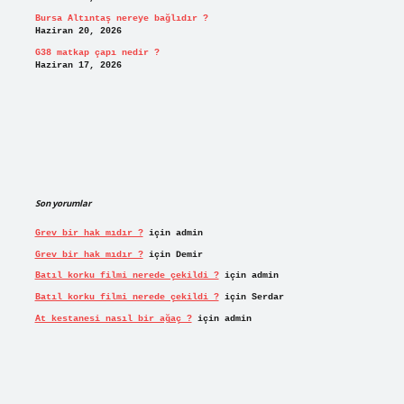
Bursa Altıntaş nereye bağlıdır ?
Haziran 20, 2026
G38 matkap çapı nedir ?
Haziran 17, 2026
Son yorumlar
Grev bir hak mıdır ?
için
admin
Grev bir hak mıdır ?
için
Demir
Batıl korku filmi nerede çekildi ?
için
admin
Batıl korku filmi nerede çekildi ?
için
Serdar
At kestanesi nasıl bir ağaç ?
için
admin