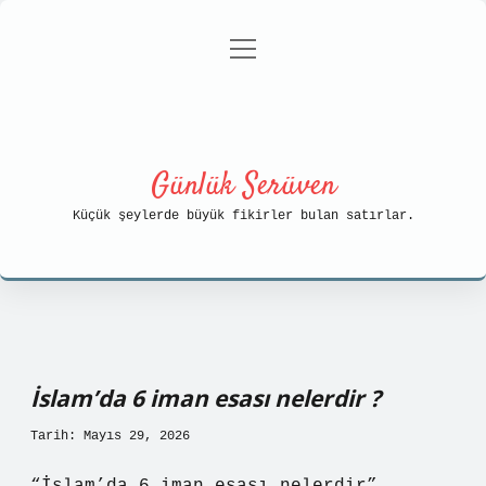
menüyü
Anasayfa
Gizlilik Politikası
aç
Yasal Uyarı
Hakkımızda
Günlük Serüven
Küçük şeylerde büyük fikirler bulan satırlar.
İslam’da 6 iman esası nelerdir ?
Tarih: Mayıs 29, 2026