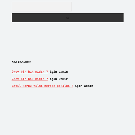
Arama
Son Yorumlar
Grev bir hak mıdır ?
için
admin
Grev bir hak mıdır ?
için
Demir
Batıl korku filmi nerede çekildi ?
için
admin