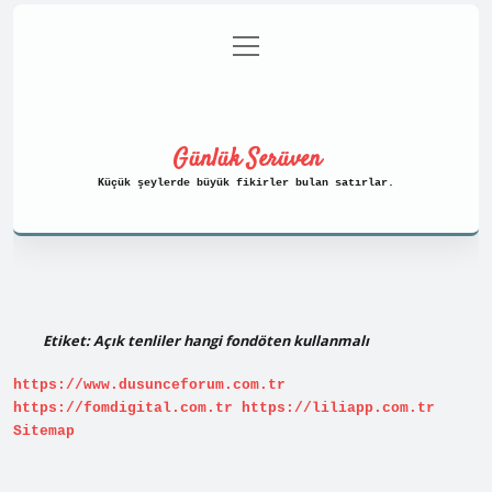
menüyü
Anasayfa
Gizlilik Politikası
aç
Yasal Uyarı
Hakkımızda
Günlük Serüven
Küçük şeylerde büyük fikirler bulan satırlar.
Etiket:
Açık tenliler hangi fondöten kullanmalı
https://www.dusunceforum.com.tr
https://fomdigital.com.tr
https://liliapp.com.tr
Sitemap