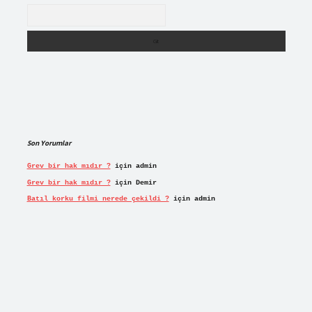
Arama
Son Yorumlar
Grev bir hak mıdır ?
için
admin
Grev bir hak mıdır ?
için
Demir
Batıl korku filmi nerede çekildi ?
için
admin