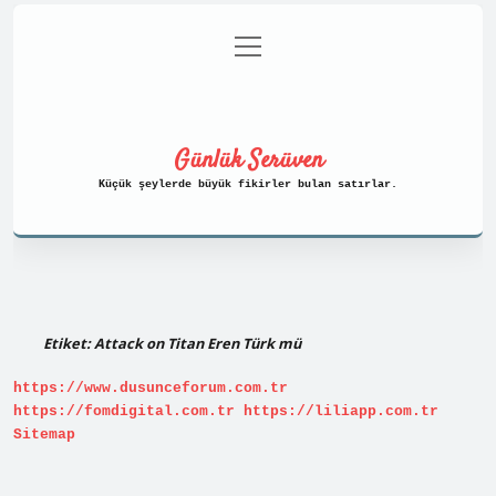
menüyü
Anasayfa
Gizlilik Politikası
aç
Yasal Uyarı
Hakkımızda
Günlük Serüven
Küçük şeylerde büyük fikirler bulan satırlar.
Etiket:
Attack on Titan Eren Türk mü
https://www.dusunceforum.com.tr
https://fomdigital.com.tr
https://liliapp.com.tr
Sitemap