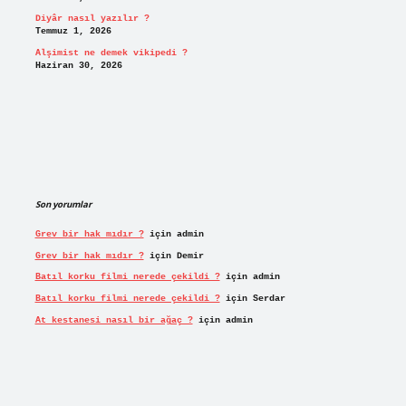
Diyâr nasıl yazılır ?
Temmuz 1, 2026
Alşimist ne demek vikipedi ?
Haziran 30, 2026
Son yorumlar
Grev bir hak mıdır ?
için
admin
Grev bir hak mıdır ?
için
Demir
Batıl korku filmi nerede çekildi ?
için
admin
Batıl korku filmi nerede çekildi ?
için
Serdar
At kestanesi nasıl bir ağaç ?
için
admin