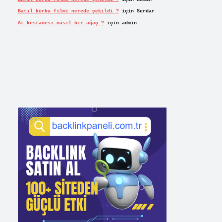
Batıl korku filmi nerede çekildi ?
için
Serdar
At kestanesi nasıl bir ağaç ?
için
admin