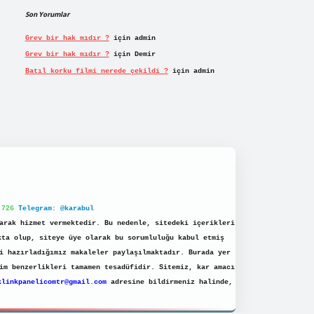
Son Yorumlar
Grev bir hak mıdır ?
için
admin
Grev bir hak mıdır ?
için
Demir
Batıl korku filmi nerede çekildi ?
için
admin
 726
Telegram: @karabul
arak hizmet vermektedir. Bu nedenle, sitedeki içerikleri
kta olup, siteye üye olarak bu sorumluluğu kabul etmiş
i hazırladığımız makaleler paylaşılmaktadır. Burada yer
im benzerlikleri tamamen tesadüfidir. Sitemiz, kar amacı
klinkpanelicomtr@gmail.com
adresine bildirmeniz halinde,