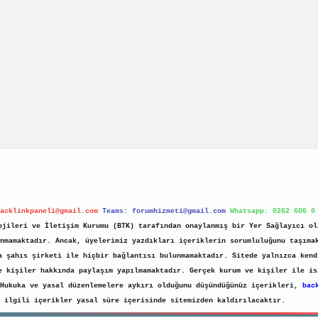
acklinkpaneli@gmail.com
Teams:
forumhizmeti@gmail.com
Whatsapp: 0262 606 0
jileri ve İletişim Kurumu (BTK) tarafından onaylanmış bir Yer Sağlayıcı ol
nmamaktadır. Ancak, üyelerimiz yazdıkları içeriklerin sorumluluğunu taşıma
a şahıs şirketi ile hiçbir bağlantısı bulunmamaktadır. Sitede yalnızca kend
e kişiler hakkında paylaşım yapılmamaktadır. Gerçek kurum ve kişiler ile is
 Hukuka ve yasal düzenlemelere aykırı olduğunu düşündüğünüz içerikleri,
bac
ilgili içerikler yasal süre içerisinde sitemizden kaldırılacaktır.