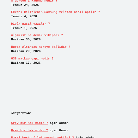
8 derece 1 kademe nedir ?
Temmuz 24, 2026
Ekranı kilitlenen Samsung telefon nasıl açılır ?
Temmuz 4, 2026
Diyâr nasıl yazılır ?
Temmuz 1, 2026
Alşimist ne demek vikipedi ?
Haziran 30, 2026
Bursa Altıntaş nereye bağlıdır ?
Haziran 20, 2026
G38 matkap çapı nedir ?
Haziran 17, 2026
Son yorumlar
Grev bir hak mıdır ?
için
admin
Grev bir hak mıdır ?
için
Demir
Batıl korku filmi nerede çekildi ?
için
admin