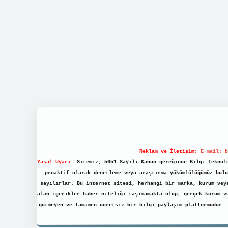
Reklam ve İletişim:
E-mail:
b
Yasal Uyarı:
Sitemiz, 5651 Sayılı Kanun gereğince Bilgi Teknolo
proaktif olarak denetleme veya araştırma yükümlülüğümüz bulu
sayılırlar. Bu internet sitesi, herhangi bir marka, kurum vey
alan içerikler haber niteliği taşımamakta olup, gerçek kurum v
gütmeyen ve tamamen ücretsiz bir bilgi paylaşım platformudur.