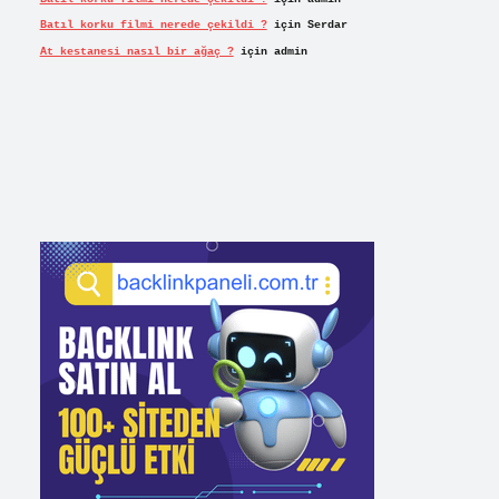
Batıl korku filmi nerede çekildi ?
için
Serdar
At kestanesi nasıl bir ağaç ?
için
admin