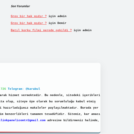
Son Yorumlar
Grev bir hak mıdır ?
için
admin
Grev bir hak mıdır ?
için
Demir
Batıl korku filmi nerede çekildi ?
için
admin
 726
Telegram: @karabul
arak hizmet vermektedir. Bu nedenle, sitedeki içerikleri
kta olup, siteye üye olarak bu sorumluluğu kabul etmiş
i hazırladığımız makaleler paylaşılmaktadır. Burada yer
im benzerlikleri tamamen tesadüfidir. Sitemiz, kar amacı
klinkpanelicomtr@gmail.com
adresine bildirmeniz halinde,