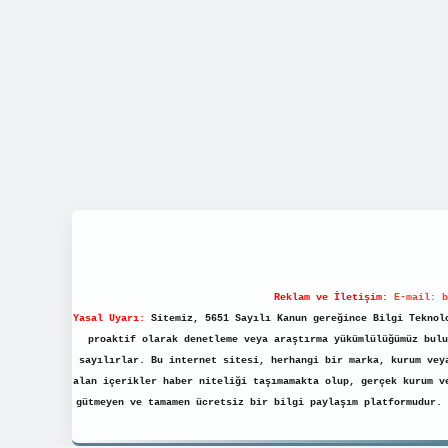
Reklam ve İletişim:
E-mail:
b
Yasal Uyarı:
Sitemiz, 5651 Sayılı Kanun gereğince Bilgi Teknolo
proaktif olarak denetleme veya araştırma yükümlülüğümüz bulu
sayılırlar. Bu internet sitesi, herhangi bir marka, kurum vey
alan içerikler haber niteliği taşımamakta olup, gerçek kurum v
gütmeyen ve tamamen ücretsiz bir bilgi paylaşım platformudur.