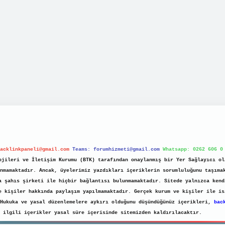
acklinkpaneli@gmail.com
Teams:
forumhizmeti@gmail.com
Whatsapp: 0262 606 0
jileri ve İletişim Kurumu (BTK) tarafından onaylanmış bir Yer Sağlayıcı ol
nmamaktadır. Ancak, üyelerimiz yazdıkları içeriklerin sorumluluğunu taşıma
a şahıs şirketi ile hiçbir bağlantısı bulunmamaktadır. Sitede yalnızca kend
e kişiler hakkında paylaşım yapılmamaktadır. Gerçek kurum ve kişiler ile is
 Hukuka ve yasal düzenlemelere aykırı olduğunu düşündüğünüz içerikleri,
bac
ilgili içerikler yasal süre içerisinde sitemizden kaldırılacaktır.