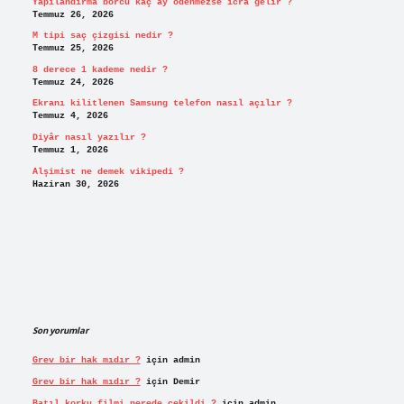
Yapılandırma borcu kaç ay ödenmezse icra gelir ?
Temmuz 26, 2026
M tipi saç çizgisi nedir ?
Temmuz 25, 2026
8 derece 1 kademe nedir ?
Temmuz 24, 2026
Ekranı kilitlenen Samsung telefon nasıl açılır ?
Temmuz 4, 2026
Diyâr nasıl yazılır ?
Temmuz 1, 2026
Alşimist ne demek vikipedi ?
Haziran 30, 2026
Son yorumlar
Grev bir hak mıdır ?
için
admin
Grev bir hak mıdır ?
için
Demir
Batıl korku filmi nerede çekildi ?
için
admin