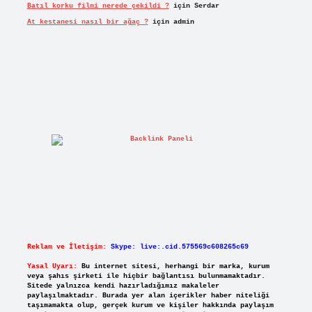
Batıl korku filmi nerede çekildi ?
için
Serdar
At kestanesi nasıl bir ağaç ?
için
admin
Reklam ve İletişim:
Skype: live:.cid.575569c608265c69
Yasal Uyarı:
Bu internet sitesi, herhangi bir marka, kurum
veya şahıs şirketi ile hiçbir bağlantısı bulunmamaktadır.
Sitede yalnızca kendi hazırladığımız makaleler
paylaşılmaktadır. Burada yer alan içerikler haber niteliği
taşımamakta olup, gerçek kurum ve kişiler hakkında paylaşım