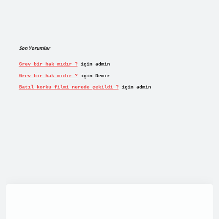
Son Yorumlar
Grev bir hak mıdır ?
için
admin
Grev bir hak mıdır ?
için
Demir
Batıl korku filmi nerede çekildi ?
için
admin
t/