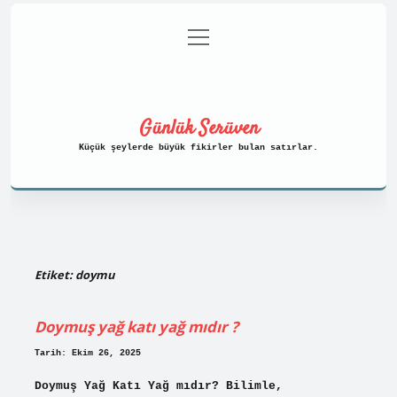
menüyü
Anasayfa
Gizlilik Politikası
aç
Yasal Uyarı
Hakkımızda
Günlük Serüven
Küçük şeylerde büyük fikirler bulan satırlar.
Etiket:
doymu
Doymuş yağ katı yağ mıdır ?
Tarih: Ekim 26, 2025
Doymuş Yağ Katı Yağ mıdır? Bilimle,