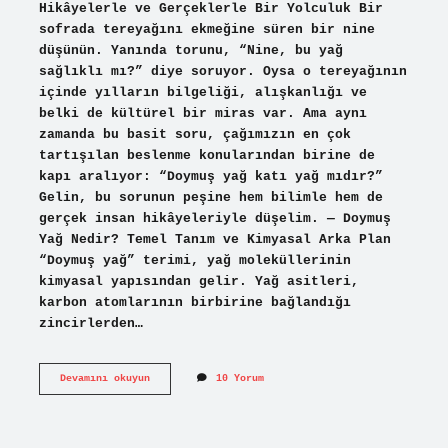
Hikâyelerle ve Gerçeklerle Bir Yolculuk Bir
sofrada tereyağını ekmeğine süren bir nine
düşünün. Yanında torunu, “Nine, bu yağ
sağlıklı mı?” diye soruyor. Oysa o tereyağının
içinde yılların bilgeliği, alışkanlığı ve
belki de kültürel bir miras var. Ama aynı
zamanda bu basit soru, çağımızın en çok
tartışılan beslenme konularından birine de
kapı aralıyor: “Doymuş yağ katı yağ mıdır?”
Gelin, bu sorunun peşine hem bilimle hem de
gerçek insan hikâyeleriyle düşelim. — Doymuş
Yağ Nedir? Temel Tanım ve Kimyasal Arka Plan
“Doymuş yağ” terimi, yağ moleküllerinin
kimyasal yapısından gelir. Yağ asitleri,
karbon atomlarının birbirine bağlandığı
zincirlerden…
Doymuş
Devamını okuyun
10 Yorum
yağ
katı
yağ
mıdır
?