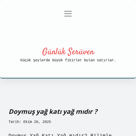
menüyü
Anasayfa
Gizlilik Politikası
aç
Yasal Uyarı
Hakkımızda
Günlük Serüven
Küçük şeylerde büyük fikirler bulan satırlar.
Doymuş yağ katı yağ mıdır ?
Tarih: Ekim 26, 2025