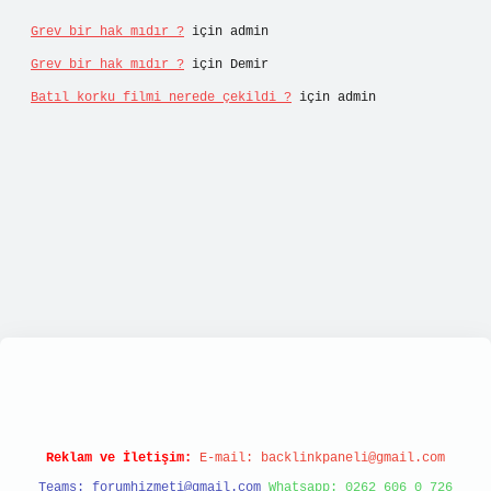
Grev bir hak mıdır ?
için
admin
Grev bir hak mıdır ?
için
Demir
Batıl korku filmi nerede çekildi ?
için
admin
lipbett.net/
Reklam ve İletişim:
E-mail:
backlinkpaneli@gmail.com
Teams:
forumhizmeti@gmail.com
Whatsapp: 0262 606 0 726