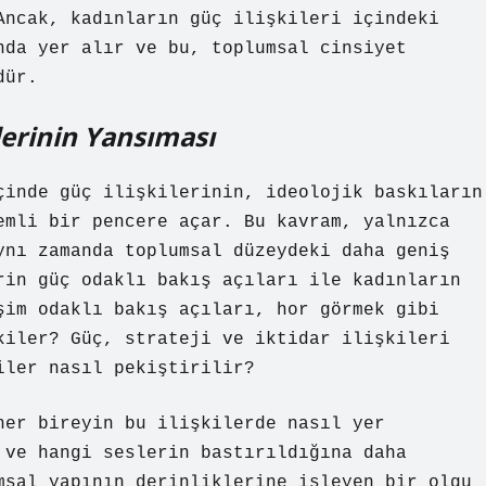
Ancak, kadınların güç ilişkileri içindeki
nda yer alır ve bu, toplumsal cinsiyet
dür.
lerinin Yansıması
çinde güç ilişkilerinin, ideolojik baskıların
emli bir pencere açar. Bu kavram, yalnızca
ynı zamanda toplumsal düzeydeki daha geniş
rin güç odaklı bakış açıları ile kadınların
şim odaklı bakış açıları, hor görmek gibi
kiler? Güç, strateji ve iktidar ilişkileri
iler nasıl pekiştirilir?
her bireyin bu ilişkilerde nasıl yer
 ve hangi seslerin bastırıldığına daha
msal yapının derinliklerine işleyen bir olgu