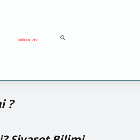
ı
Hakkımızda
i ?
 Siyaset Bilimi