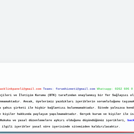
acklinkpaneli@gmail.com
Teams:
forumhizmeti@gmail.com
Whatsapp: 0262 606 0
jileri ve İletişim Kurumu (BTK) tarafından onaylanmış bir Yer Sağlayıcı ol
nmamaktadır. Ancak, üyelerimiz yazdıkları içeriklerin sorumluluğunu taşıma
a şahıs şirketi ile hiçbir bağlantısı bulunmamaktadır. Sitede yalnızca kend
e kişiler hakkında paylaşım yapılmamaktadır. Gerçek kurum ve kişiler ile is
 Hukuka ve yasal düzenlemelere aykırı olduğunu düşündüğünüz içerikleri,
bac
ilgili içerikler yasal süre içerisinde sitemizden kaldırılacaktır.