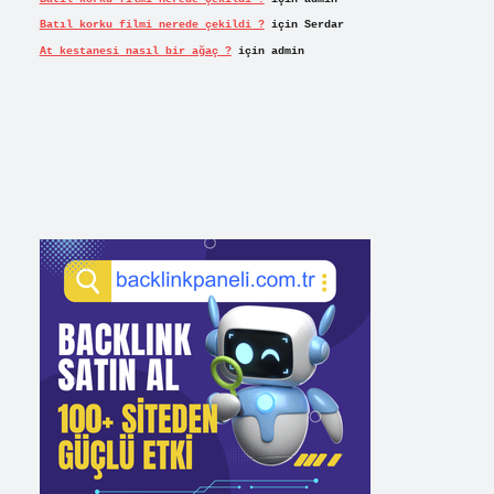
Batıl korku filmi nerede çekildi ?
için
Serdar
At kestanesi nasıl bir ağaç ?
için
admin