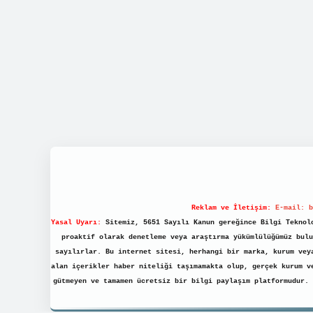
Reklam ve İletişim:
E-mail:
b
Yasal Uyarı:
Sitemiz, 5651 Sayılı Kanun gereğince Bilgi Teknolo
proaktif olarak denetleme veya araştırma yükümlülüğümüz bulu
sayılırlar. Bu internet sitesi, herhangi bir marka, kurum vey
alan içerikler haber niteliği taşımamakta olup, gerçek kurum v
gütmeyen ve tamamen ücretsiz bir bilgi paylaşım platformudur.