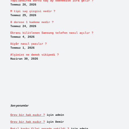
Yapılandırma borcu kaç ay ödenmezse icra gelir ?
Temmuz 26, 2026
M tipi saç çizgisi nedir ?
Temmuz 25, 2026
8 derece 1 kademe nedir ?
Temmuz 24, 2026
Ekranı kilitlenen Samsung telefon nasıl açılır ?
Temmuz 4, 2026
Diyâr nasıl yazılır ?
Temmuz 1, 2026
Alşimist ne demek vikipedi ?
Haziran 30, 2026
Son yorumlar
Grev bir hak mıdır ?
için
admin
Grev bir hak mıdır ?
için
Demir
Batıl korku filmi nerede çekildi ?
için
admin