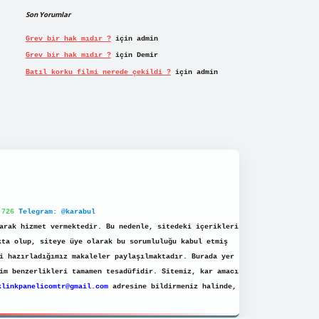
Son Yorumlar
Grev bir hak mıdır ?
için
admin
Grev bir hak mıdır ?
için
Demir
Batıl korku filmi nerede çekildi ?
için
admin
 726
Telegram: @karabul
arak hizmet vermektedir. Bu nedenle, sitedeki içerikleri
kta olup, siteye üye olarak bu sorumluluğu kabul etmiş
i hazırladığımız makaleler paylaşılmaktadır. Burada yer
im benzerlikleri tamamen tesadüfidir. Sitemiz, kar amacı
klinkpanelicomtr@gmail.com
adresine bildirmeniz halinde,