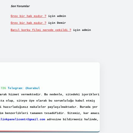
Son Yorumlar
Grev bir hak mıdır ?
için
admin
Grev bir hak mıdır ?
için
Demir
Batıl korku filmi nerede çekildi ?
için
admin
 726
Telegram: @karabul
arak hizmet vermektedir. Bu nedenle, sitedeki içerikleri
kta olup, siteye üye olarak bu sorumluluğu kabul etmiş
i hazırladığımız makaleler paylaşılmaktadır. Burada yer
im benzerlikleri tamamen tesadüfidir. Sitemiz, kar amacı
klinkpanelicomtr@gmail.com
adresine bildirmeniz halinde,