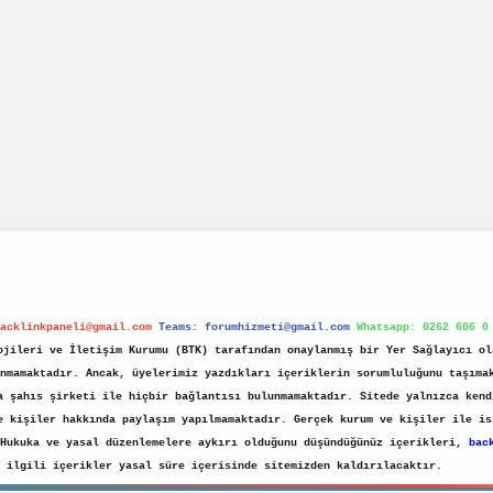
acklinkpaneli@gmail.com
Teams:
forumhizmeti@gmail.com
Whatsapp: 0262 606 0
jileri ve İletişim Kurumu (BTK) tarafından onaylanmış bir Yer Sağlayıcı ol
nmamaktadır. Ancak, üyelerimiz yazdıkları içeriklerin sorumluluğunu taşıma
a şahıs şirketi ile hiçbir bağlantısı bulunmamaktadır. Sitede yalnızca kend
e kişiler hakkında paylaşım yapılmamaktadır. Gerçek kurum ve kişiler ile is
 Hukuka ve yasal düzenlemelere aykırı olduğunu düşündüğünüz içerikleri,
bac
ilgili içerikler yasal süre içerisinde sitemizden kaldırılacaktır.