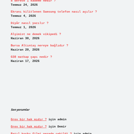
8 derece 1 kademe nedir ?
Temmuz 24, 2026
Ekranı kilitlenen Samsung telefon nasıl açılır ?
Temmuz 4, 2026
Diyâr nasıl yazılır ?
Temmuz 1, 2026
Alşimist ne demek vikipedi ?
Haziran 30, 2026
Bursa Altıntaş nereye bağlıdır ?
Haziran 20, 2026
G38 matkap çapı nedir ?
Haziran 17, 2026
Son yorumlar
Grev bir hak mıdır ?
için
admin
Grev bir hak mıdır ?
için
Demir
Batıl korku filmi nerede çekildi ?
için
admin