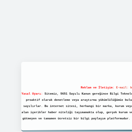
Reklam ve İletişim:
E-mail:
b
Yasal Uyarı:
Sitemiz, 5651 Sayılı Kanun gereğince Bilgi Teknolo
proaktif olarak denetleme veya araştırma yükümlülüğümüz bulu
sayılırlar. Bu internet sitesi, herhangi bir marka, kurum vey
alan içerikler haber niteliği taşımamakta olup, gerçek kurum v
gütmeyen ve tamamen ücretsiz bir bilgi paylaşım platformudur.