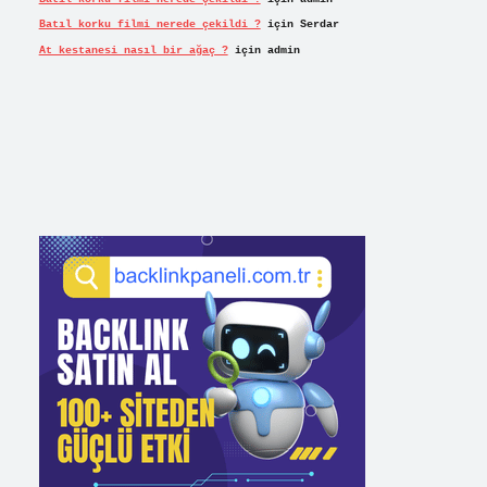
Batıl korku filmi nerede çekildi ?
için
Serdar
At kestanesi nasıl bir ağaç ?
için
admin