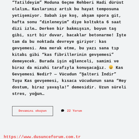
“Tatildeyim” Moduna Geçme Rehberi Hadi dürüst
olalım… Kaslarımız artık bu hayat temposuna
yetişemiyor. Sabah işe koş, akşam spora git,
hafta sonu “dinleneyim” diye koltukta 6 saat
dizi izle… Derken bir bakmışsın, boyun taş
gibi, sırt bir duvar, bacaklar betonarme! İşte
tam da bu noktada devreye giriyor: kas
gevşemesi. Ama merak etme, bu yazı sana tıp
kitabı gibi “kas fibrillerinin gevşemesi”
demeyecek. Burada işin eğlenceli, samimi ve
biraz da mizahi tarafıyla konuşacağız.
Kas
Gevşemesi Nedir? — Vücudun “Şalteri İndir”
Tuşu Kas gevşemesi, kısaca vücudunun sana “Hey
dostum, biraz yavaşla!” demesidir. Uzun süreli
stres, yoğun…
Kas
Devamını okuyun
22 Yorum
gevşemesi
nasıl
olur
?
https://www.dusunceforum.com.tr