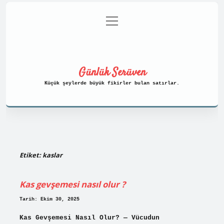
menüyü
Anasayfa
Gizlilik Politikası
aç
Yasal Uyarı
Hakkımızda
Günlük Serüven
Küçük şeylerde büyük fikirler bulan satırlar.
Etiket:
kaslar
Kas gevşemesi nasıl olur ?
Tarih: Ekim 30, 2025
Kas Gevşemesi Nasıl Olur? — Vücudun