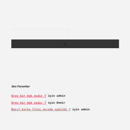
Arama
Son Yorumlar
Grev bir hak mıdır ?
için
admin
Grev bir hak mıdır ?
için
Demir
Batıl korku filmi nerede çekildi ?
için
admin