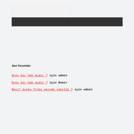
Arama
Son Yorumlar
Grev bir hak mıdır ?
için
admin
Grev bir hak mıdır ?
için
Demir
Batıl korku filmi nerede çekildi ?
için
admin