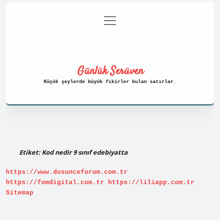
menüyü
Anasayfa
Gizlilik Politikası
aç
Yasal Uyarı
Hakkımızda
Günlük Serüven
Küçük şeylerde büyük fikirler bulan satırlar.
Etiket:
Kod nedir 9 sınıf edebiyatta
https://www.dusunceforum.com.tr
https://fomdigital.com.tr
https://liliapp.com.tr
Sitemap