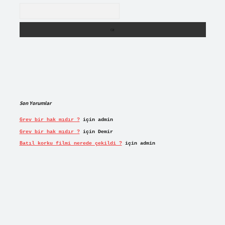
Arama
Son Yorumlar
Grev bir hak mıdır ?
için
admin
Grev bir hak mıdır ?
için
Demir
Batıl korku filmi nerede çekildi ?
için
admin