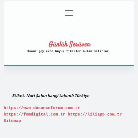
menüyü
Anasayfa
Gizlilik Politikası
aç
Yasal Uyarı
Hakkımızda
Günlük Serüven
Küçük şeylerde büyük fikirler bulan satırlar.
Etiket:
Nuri Şahin hangi takımlı Türkiye
https://www.dusunceforum.com.tr
https://fomdigital.com.tr
https://liliapp.com.tr
Sitemap