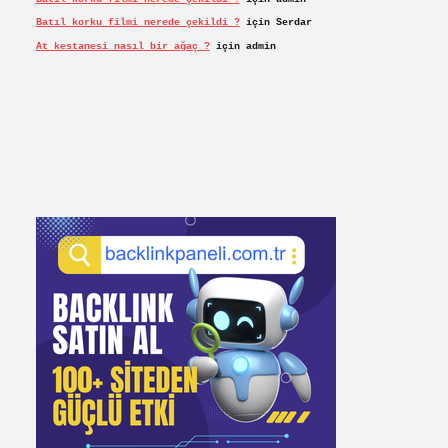
Batıl korku filmi nerede çekildi ?
için
Serdar
At kestanesi nasıl bir ağaç ?
için
admin