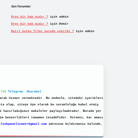
Son Yorumlar
Grev bir hak mıdır ?
için
admin
Grev bir hak mıdır ?
için
Demir
Batıl korku filmi nerede çekildi ?
için
admin
 726
Telegram: @karabul
arak hizmet vermektedir. Bu nedenle, sitedeki içerikleri
kta olup, siteye üye olarak bu sorumluluğu kabul etmiş
i hazırladığımız makaleler paylaşılmaktadır. Burada yer
im benzerlikleri tamamen tesadüfidir. Sitemiz, kar amacı
klinkpanelicomtr@gmail.com
adresine bildirmeniz halinde,