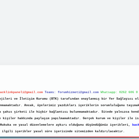
acklinkpaneli@gmail.com
Teams:
forumhizmeti@gmail.com
Whatsapp: 0262 606 0
jileri ve İletişim Kurumu (BTK) tarafından onaylanmış bir Yer Sağlayıcı ol
nmamaktadır. Ancak, üyelerimiz yazdıkları içeriklerin sorumluluğunu taşıma
a şahıs şirketi ile hiçbir bağlantısı bulunmamaktadır. Sitede yalnızca kend
e kişiler hakkında paylaşım yapılmamaktadır. Gerçek kurum ve kişiler ile is
 Hukuka ve yasal düzenlemelere aykırı olduğunu düşündüğünüz içerikleri,
bac
ilgili içerikler yasal süre içerisinde sitemizden kaldırılacaktır.