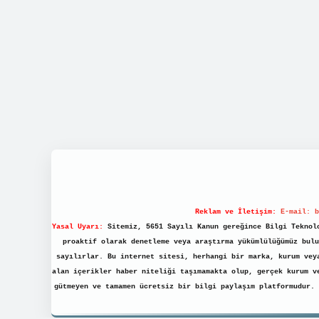
Reklam ve İletişim:
E-mail:
b
Yasal Uyarı:
Sitemiz, 5651 Sayılı Kanun gereğince Bilgi Teknolo
proaktif olarak denetleme veya araştırma yükümlülüğümüz bulu
sayılırlar. Bu internet sitesi, herhangi bir marka, kurum vey
alan içerikler haber niteliği taşımamakta olup, gerçek kurum v
gütmeyen ve tamamen ücretsiz bir bilgi paylaşım platformudur.