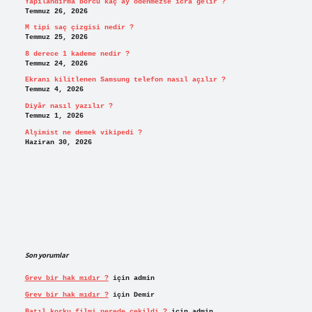
Yapılandırma borcu kaç ay ödenmezse icra gelir ?
Temmuz 26, 2026
M tipi saç çizgisi nedir ?
Temmuz 25, 2026
8 derece 1 kademe nedir ?
Temmuz 24, 2026
Ekranı kilitlenen Samsung telefon nasıl açılır ?
Temmuz 4, 2026
Diyâr nasıl yazılır ?
Temmuz 1, 2026
Alşimist ne demek vikipedi ?
Haziran 30, 2026
Son yorumlar
Grev bir hak mıdır ?
için
admin
Grev bir hak mıdır ?
için
Demir
Batıl korku filmi nerede çekildi ?
için
admin