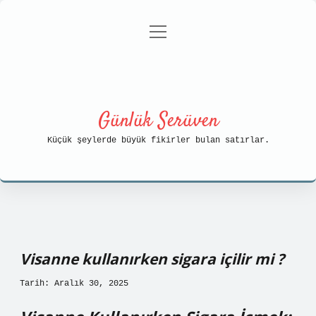
menüyü
Anasayfa
Gizlilik Politikası
aç
Yasal Uyarı
Hakkımızda
Günlük Serüven
Küçük şeylerde büyük fikirler bulan satırlar.
Visanne kullanırken sigara içilir mi ?
Tarih: Aralık 30, 2025