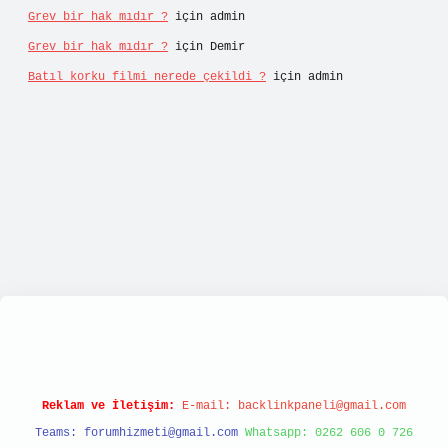
Grev bir hak mıdır ?
için
admin
Grev bir hak mıdır ?
için
Demir
Batıl korku filmi nerede çekildi ?
için
admin
ulipbett.net/
Reklam ve İletişim:
E-mail:
backlinkpaneli@gmail.com
Teams:
forumhizmeti@gmail.com
Whatsapp: 0262 606 0 726