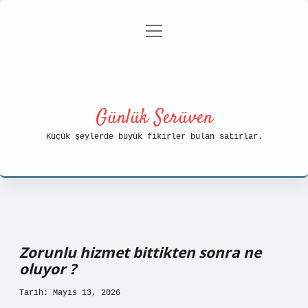
menüyü
Anasayfa
Gizlilik Politikası
aç
Yasal Uyarı
Hakkımızda
Günlük Serüven
Küçük şeylerde büyük fikirler bulan satırlar.
Zorunlu hizmet bittikten sonra ne
oluyor ?
Tarih: Mayıs 13, 2026