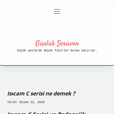
menüyü
Anasayfa
Gizlilik Politikası
aç
Yasal Uyarı
Hakkımızda
Günlük Serüven
Küçük şeylerde büyük fikirler bulan satırlar.
Isıcam C serisi ne demek ?
Tarih: Nisan 22, 2026