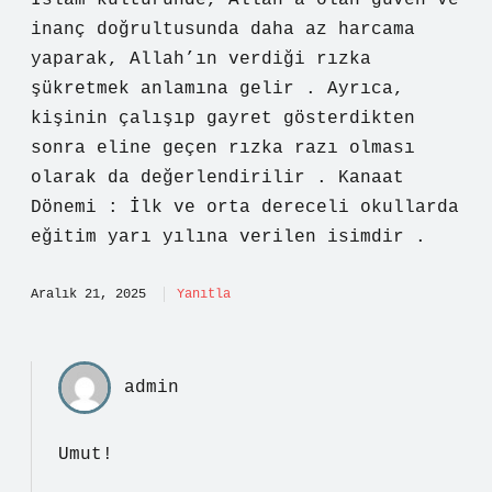
İslam kültüründe, Allah’a olan güven ve
inanç doğrultusunda daha az harcama
yaparak, Allah’ın verdiği rızka
şükretmek anlamına gelir . Ayrıca,
kişinin çalışıp gayret gösterdikten
sonra eline geçen rızka razı olması
olarak da değerlendirilir . Kanaat
Dönemi : İlk ve orta dereceli okullarda
eğitim yarı yılına verilen isimdir .
Aralık 21, 2025
Yanıtla
admin
Umut!