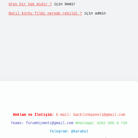
Grev bir hak mıdır ?
için
Demir
Batıl korku filmi nerede çekildi ?
için
admin
ulipbett.net/
Reklam ve İletişim:
E-mail:
backlinkpaneli@gmail.com
Teams:
forumhizmeti@gmail.com
Whatsapp: 0262 606 0 726
Telegram: @karabul