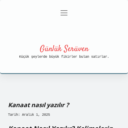
menüyü
Anasayfa
Gizlilik Politikası
aç
Yasal Uyarı
Hakkımızda
Günlük Serüven
Küçük şeylerde büyük fikirler bulan satırlar.
Kanaat nasıl yazılır ?
Tarih: Aralık 1, 2025