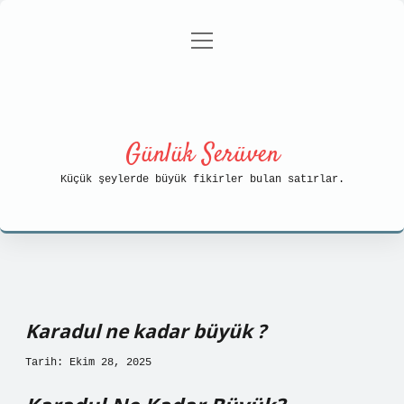
menüyü
Anasayfa
Gizlilik Politikası
aç
Yasal Uyarı
Hakkımızda
Günlük Serüven
Küçük şeylerde büyük fikirler bulan satırlar.
Karadul ne kadar büyük ?
Tarih: Ekim 28, 2025