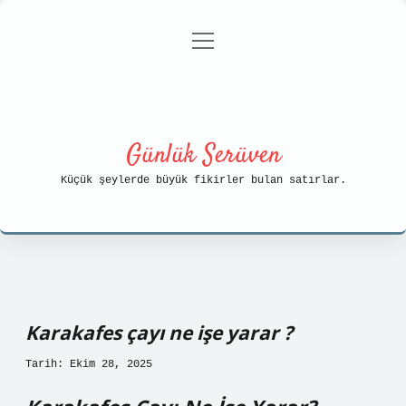
menüyü
Anasayfa
Gizlilik Politikası
aç
Yasal Uyarı
Hakkımızda
Günlük Serüven
Küçük şeylerde büyük fikirler bulan satırlar.
Karakafes çayı ne işe yarar ?
Tarih: Ekim 28, 2025