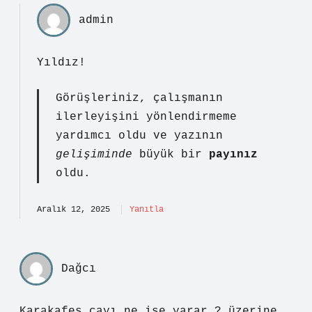
admin
Yıldız!
Görüşleriniz, çalışmanın
ilerleyişini
yönlendirmeme
yardımcı oldu ve yazının
gelişiminde
büyük bir
payınız
oldu.
Aralık 12, 2025
Yanıtla
Dağcı
Karakafes çayı ne işe yarar ? üzerine